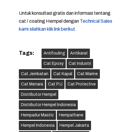
Untuk konsultasi gratis dan informasi tentang
cat / coating Hempel dengan
Technical Sales
kami silahkan klik link berikut.
Tags:
Antifouling
Antikarat
Cat Epoxy
Cat Industri
Cat Jembatan
Cat Kapal
Cat Marine
Cat Menara
Cat P.U
Cat Protective
Distributor Hempel
Distributor Hempel Indonesia
Hempadur Mastic
Hempathane
Hempel Indonesia
Hempel Jakarta