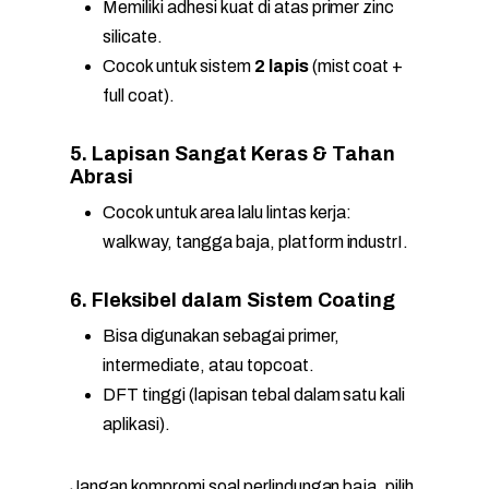
Memiliki adhesi kuat di atas primer zinc
silicate.
Cocok untuk sistem
2 lapis
(mist coat +
full coat).
5. Lapisan Sangat Keras & Tahan
Abrasi
Cocok untuk area lalu lintas kerja:
walkway, tangga baja, platform industrI.
6. Fleksibel dalam Sistem Coating
Bisa digunakan sebagai primer,
intermediate, atau topcoat.
DFT tinggi (lapisan tebal dalam satu kali
aplikasi).
Jangan kompromi soal perlindungan baja, pilih