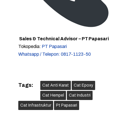
Sales & Technical Advisor – PT Papasari
Tokopedia:
PT Papasari
Whatsapp / Telepon: 0817-1123-50
Tags:
Cat Anti Karat
Cat Epoxy
Cat Hempel
Cat Industri
Cat Infrastruktur
Pt Papasari